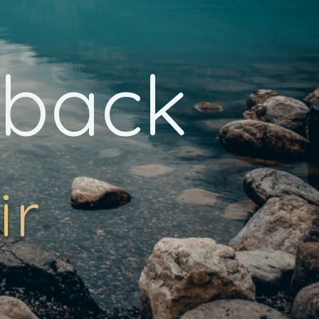
eback
ir