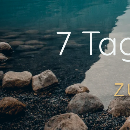
7 Ta
z