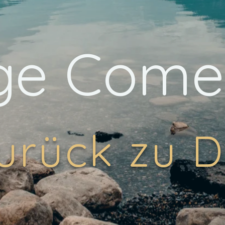
ge Com
urück zu D