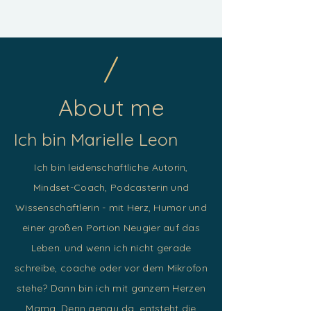
/
About me
Ich bin Marielle Leon
Ich bin leidenschaftliche Autorin,
Mindset-Coach, Podcasterin und
Wissenschaftlerin - mit Herz, Humor und
einer großen Portion Neugier auf das
Leben. und wenn ich nicht gerade
schreibe, coache oder vor dem Mikrofon
stehe? Dann bin ich mit ganzem Herzen
Mama. Denn genau da, entsteht die