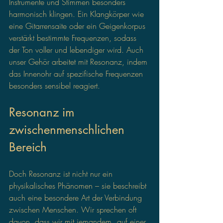
Instrumente und Stimmen besonders 
harmonisch klingen. Ein Klangkörper wie 
eine Gitarrensaite oder ein Geigenkorpus 
verstärkt bestimmte Frequenzen, sodass 
der Ton voller und lebendiger wird. Auch 
unser Gehör arbeitet mit Resonanz, indem 
das Innenohr auf spezifische Frequenzen 
besonders sensibel reagiert.
Resonanz im 
zwischenmenschlichen 
Bereich
Doch Resonanz ist nicht nur ein 
physikalisches Phänomen – sie beschreibt 
auch eine besondere Art der Verbindung 
zwischen Menschen. Wir sprechen oft 
davon, dass wir mit jemandem „auf einer 