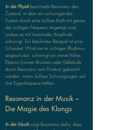
In der Physik 
beschreibt Resonanz den 
Zustand, in dem ein schwingendes 
System durch eine äußere Kraft mit genau 
der richtigen Frequenz angeregt wird, 
sodass es mit maximaler Amplitude 
schwingt. Ein berühmtes Beispiel ist eine 
Schaukel: Wird sie im richtigen Rhythmus 
angeschubst, schwingt sie immer höher. 
Ebenso können Brücken oder Gebäude 
durch Resonanz zum Einsturz gebracht 
werden, wenn äußere Schwingungen auf 
ihre Eigenfrequenz treffen.
Resonanz in der Musik – 
Die Magie des Klangs
In der Musik
 sorgt Resonanz dafür, dass 