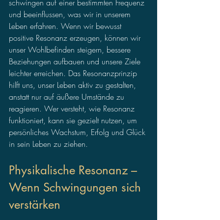
schwingen auf einer bestimmten Frequenz 
und beeinflussen, was wir in unserem 
Leben erfahren. Wenn wir bewusst 
positive Resonanz erzeugen, können wir 
unser Wohlbefinden steigern, bessere 
Beziehungen aufbauen und unsere Ziele 
leichter erreichen. Das Resonanzprinzip 
hilft uns, unser Leben aktiv zu gestalten, 
anstatt nur auf äußere Umstände zu 
reagieren. Wer versteht, wie Resonanz 
funktioniert, kann sie gezielt nutzen, um 
persönliches Wachstum, Erfolg und Glück 
in sein Leben zu ziehen.
Physikalische Resonanz – 
Wenn Schwingungen sich 
verstärken