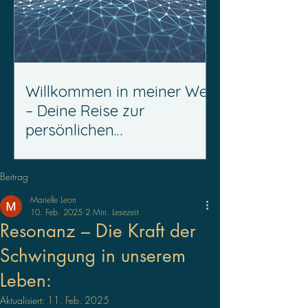
Willkommen in meiner Welt
– Deine Reise zur
persönlichen
Transformation beginnt
hier!
Beitrag
Marielle Leon
10. Feb. 2025
2 Min. Lesezeit
Resonanz – Die Kraft der
Schwingung in unserem
Leben:
Aktualisiert:
11. Feb. 2025