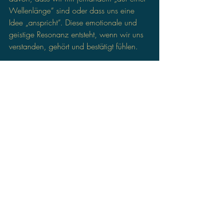
Wellenlänge“ sind oder dass uns eine 
Idee „anspricht“. Diese emotionale und 
geistige Resonanz entsteht, wenn wir uns 
verstanden, gehört und bestätigt fühlen.
Fazit: Resonanz bewusst 
erleben
Resonanz begegnet uns überall – in der 
Natur, in der Kunst, in der Wissenschaft 
und in unseren Beziehungen. Sie zeigt 
uns, dass alles miteinander verbunden ist 
und dass die richtigen Schwingungen 
Großes bewirken können. Wer bewusst 
auf Resonanz achtet, kann nicht nur die 
eigene Wahrnehmung schärfen, sondern 
auch erfüllendere Verbindungen mit seiner 